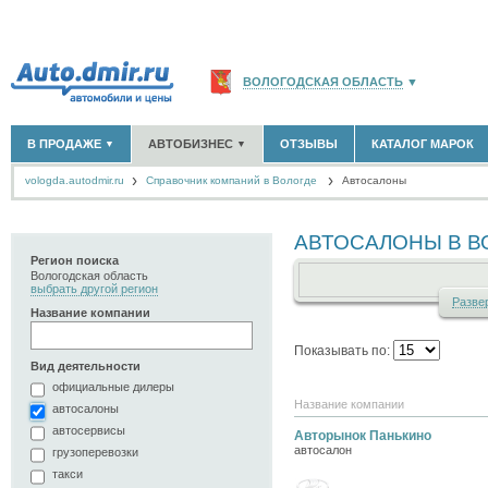
ВОЛОГОДСКАЯ ОБЛАСТЬ
▼
РОССИЯ
(141765)
В ПРОДАЖЕ
АВТОБИЗНЕС
ОТЗЫВЫ
КАТАЛОГ МАРОК
▼
▼
МОСКВА И ОБЛАСТЬ
(58183)
vologda.autodmir.ru
Cправочник компаний в Вологде
САНКТ-ПЕТЕРБУРГ И ОБЛАСТЬ
Автосалоны
(14298)
НОВЫЕ АВТОМОБИЛИ
ОФИЦИАЛЬНЫЕ ДИЛЕРЫ
(311)
(12)
АВТОМОБИЛИ С ПРОБЕГОМ
АВТОСАЛОНЫ
(631)
(24)
КРАСНОДАРСКИЙ КРАЙ
(5619)
АВТОСЕРВИСЫ
(0)
АВТОСАЛОНЫ В В
+
РАЗМЕСТИТЬ ОБЪЯВЛЕНИЕ
КРЫМ РЕСПУБЛИКА
(412)
ГРУЗОПЕРЕВОЗКИ
(0)
Регион поиска
ТАКСИ
(0)
Вологодская область
СЕВАСТОПОЛЬ
(11)
выбрать другой регион
ЗАПЧАСТИ
(0)
Раз
ве
Название компании
ЗАПРАВКИ
(0)
СПИСОК ВСЕХ РЕГИОНОВ
АРЕНДА
(0)
Показывать по:
+
ДОБАВИТЬ КОМПАНИЮ
Вид деятельности
официальные дилеры
СПЕЦИАЛИСТЫ
(9)
Название компании
автосалоны
автосервисы
Авторынок Панькино
автосалон
грузоперевозки
такси