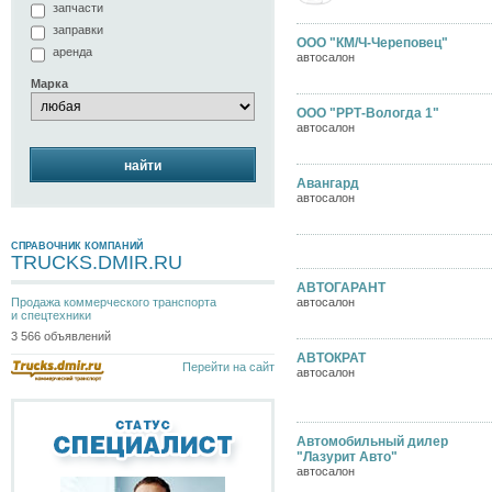
запчасти
заправки
ООО "КМ/Ч-Череповец"
аренда
автосалон
Марка
ООО "РРТ-Вологда 1"
автосалон
найти
Авангард
автосалон
СПРАВОЧНИК КОМПАНИЙ
TRUCKS.DMIR.RU
АВТОГАРАНТ
Продажа коммерческого транспорта
автосалон
и спецтехники
3 566 объявлений
АВТОКРАТ
Перейти на сайт
автосалон
Автомобильный дилер
"Лазурит Авто"
автосалон