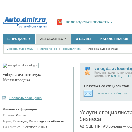
ВОЛОГОДСКАЯ ОБЛАСТЬ
▼
РОССИЯ
(141766)
В ПРОДАЖЕ
АВТОБИЗНЕС
ОТЗЫВЫ
КАТАЛОГ МАРОК
▼
▼
МОСКВА И ОБЛАСТЬ
(58180)
vologda.autodmir.ru
автобизнес
специалисты
САНКТ-ПЕТЕРБУРГ И ОБЛАСТЬ
vologda avtocentrgaz
(14304)
НОВЫЕ АВТОМОБИЛИ
ОФИЦИАЛЬНЫЕ ДИЛЕРЫ
(311)
(12)
АВТОМОБИЛИ С ПРОБЕГОМ
АВТОСАЛОНЫ
(631)
(24)
КРАСНОДАРСКИЙ КРАЙ
(5619)
АВТОСЕРВИСЫ
(0)
+
РАЗМЕСТИТЬ ОБЪЯВЛЕНИЕ
КРЫМ РЕСПУБЛИКА
(412)
ГРУЗОПЕРЕВОЗКИ
(0)
vologda avtocentr
Консультации по вопрос
ТАКСИ
(0)
vologda avtocentrgaz
СЕВАСТОПОЛЬ
(11)
Компания:
АВТОЦЕНТРГА
Купля-продажа
ЗАПЧАСТИ
(0)
ЗАПРАВКИ
(0)
Связаться со специалистом
СПИСОК ВСЕХ РЕГИОНОВ
АРЕНДА
(0)
Написать сообщение
+
Написать сообщение
ДОБАВИТЬ КОМПАНИЮ
СПЕЦИАЛИСТЫ
(9)
Личная информация
Услуги специалист
Страна:
Россия
бизнеса
Город:
Вологда, Вологодская область
АВТОЦЕНТР ГАЗ Вологда — оф
На сайте с:
18 октября 2016 г.